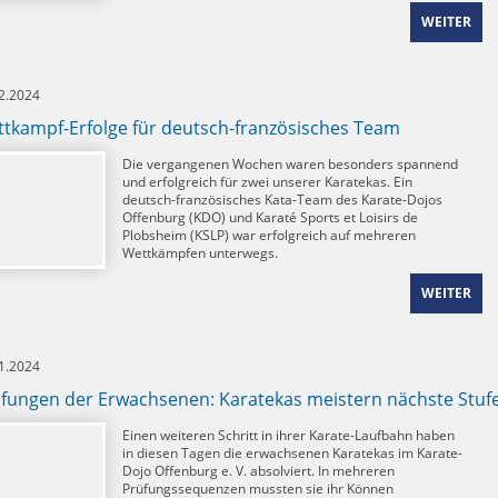
WEITER
2.2024
tkampf-Erfolge für deutsch-französisches Team
Die vergangenen Wochen waren besonders spannend
und erfolgreich für zwei unserer Karatekas. Ein
deutsch-französisches Kata-Team des Karate-Dojos
Offenburg (KDO)
und Karaté Sports et Loisirs de
Plobsheim (KSLP)
war erfolgreich auf mehreren
Wettkämpfen unterwegs.
WEITER
1.2024
fungen der Erwachsenen: Karatekas meistern nächste Stuf
Einen weiteren Schritt in ihrer Karate-Laufbahn haben
in diesen Tagen die erwachsenen Karatekas im Karate-
Dojo Offenburg e. V. absolviert. In mehreren
Prüfungssequenzen mussten sie ihr Können