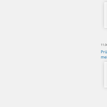
11.0
Prü
mei