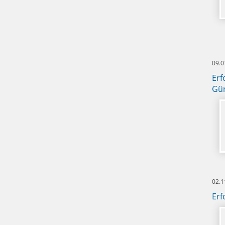
09.0
Erf
Gür
02.1
Erf