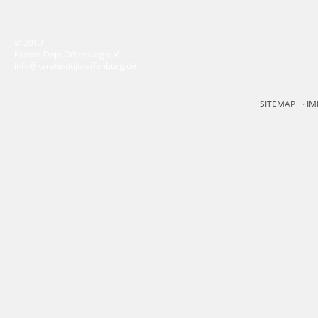
© 2013
Karate-Dojo Offenburg e.V.
info@karate-dojo-offenburg.de
SITEMAP
IM