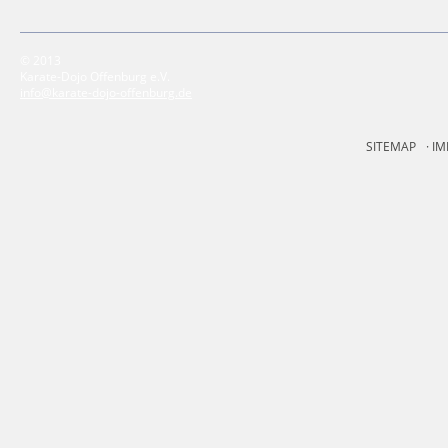
© 2013
Karate-Dojo Offenburg e.V.
info@karate-dojo-offenburg.de
SITEMAP
IM