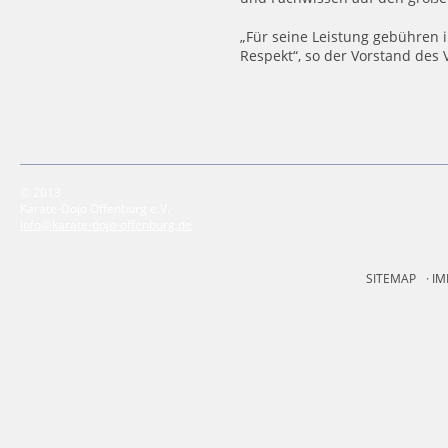
„Für seine Leistung gebühren
Respekt“, so der Vorstand des 
© 2013
Karate-Dojo Offenburg e.V.
info@karate-dojo-offenburg.de
SITEMAP
IM