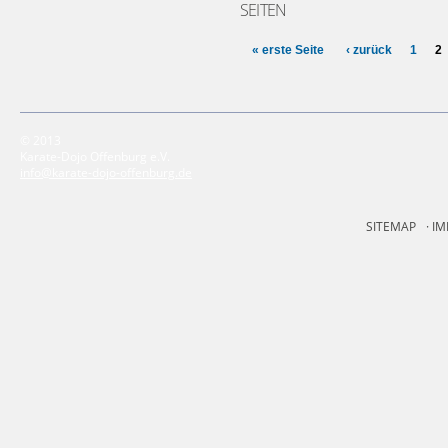
SEITEN
« erste Seite
‹ zurück
1
2
© 2013
Karate-Dojo Offenburg e.V.
info@karate-dojo-offenburg.de
SITEMAP
IM