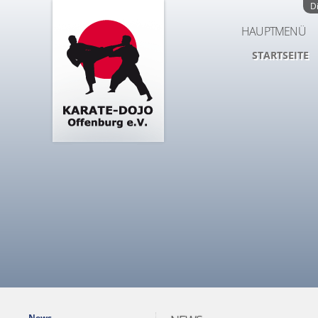
D
HAUPTMENÜ
STARTSEITE
News